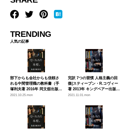
TRENDING
人気の記事
部下からも会社からも信頼さ
完訳 7つの習慣 人格主義の回
れる中間管理職の教科書（手
復(スティーブン・R.コヴィー
塚利夫著 2016年 同文舘出版）
著 2013年 キングベアー出版)
今、立ち返りたい部下との関
【全４回】名著：７つの習慣
2021.10.25.mon
2021.11.01.mon
わり方
から学ぶ、営業にとって本当
に大切なこと ～第二回～