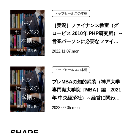
トップセールスの本棚
［実況］ファイナンス教室（グ
ロービス 2010年 PHP研究所）～
営業パーソンに必要なファイナ
ンス感覚を身に付ける①～
2022.11.07.mon
トップセールスの本棚
プレMBAの知的武装（神戸大学
専門職大学院［MBA］編 2021
年 中央経済社）～経営に関わる
知識を網羅的に学ぶ～
2022.09.05.mon
SHARE