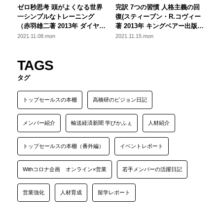
ゼロ秒思考 頭がよくなる世界
完訳 7つの習慣 人格主義の回
一シンプルなトレーニング
復(スティーブン・R.コヴィー
（赤羽雄二著 2013年 ダイヤモ
著 2013年 キングベアー出版)
ンド社）即座に動く営業組織
【全４回】名著：７つの習慣
2021.11.08.mon
2021.11.15.mon
を創るために
から学ぶ、営業にとって本当
に大切なこと ～第三回：公的
TAGS
成功：第４の習慣～第６の習
慣～
タグ
トップセールスの本棚
高橋研のビジョン日記
メンバー紹介
輸送経済新聞 学びかふぇ
人材紹介
トップセールスの本棚（番外編）
イベントレポート
Withコロナ企画 オンライン×営業
若手メンバーの活躍日記
営業強化
人材育成
留学レポート