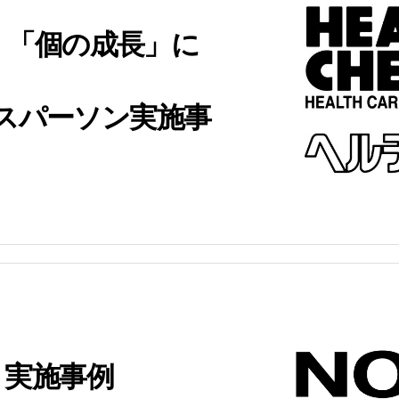
。「個の成長」に
ルスパーソン実施事
ト実施事例