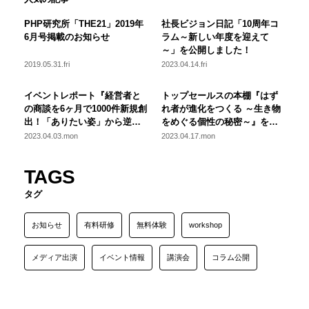
PHP研究所「THE21」2019年
社長ビジョン日記「10周年コ
6月号掲載のお知らせ
ラム～新しい年度を迎えて
～」を公開しました！
2019.05.31.fri
2023.04.14.fri
イベントレポート『経営者と
トップセールスの本棚『はず
の商談を6ヶ月で1000件新規創
れ者が進化をつくる ～生き物
出！「ありたい姿」から逆算
をめぐる個性の秘密～』を公
した営業改革の秘訣』を公開
開しました！
2023.04.03.mon
2023.04.17.mon
しました！
TAGS
タグ
お知らせ
有料研修
無料体験
workshop
メディア出演
イベント情報
講演会
コラム公開