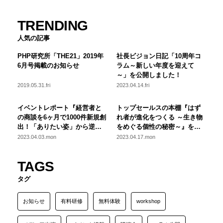
TRENDING
人気の記事
PHP研究所「THE21」2019年
社長ビジョン日記「10周年コ
6月号掲載のお知らせ
ラム～新しい年度を迎えて
～」を公開しました！
2019.05.31.fri
2023.04.14.fri
イベントレポート『経営者と
トップセールスの本棚『はず
の商談を6ヶ月で1000件新規創
れ者が進化をつくる ～生き物
出！「ありたい姿」から逆算
をめぐる個性の秘密～』を公
した営業改革の秘訣』を公開
開しました！
2023.04.03.mon
2023.04.17.mon
しました！
TAGS
タグ
お知らせ
有料研修
無料体験
workshop