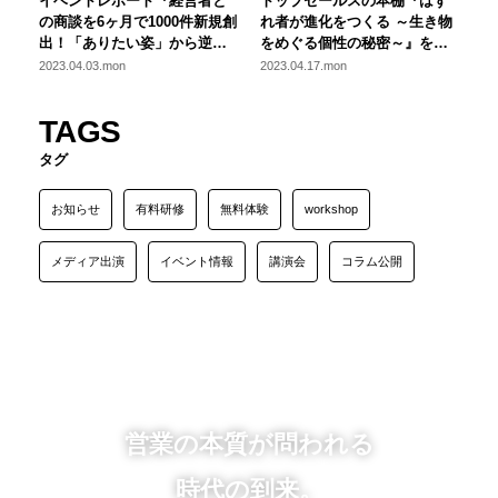
イベントレポート『経営者と
トップセールスの本棚『はず
の商談を6ヶ月で1000件新規創
れ者が進化をつくる ～生き物
出！「ありたい姿」から逆算
をめぐる個性の秘密～』を公
した営業改革の秘訣』を公開
開しました！
2023.04.03.mon
2023.04.17.mon
しました！
TAGS
タグ
お知らせ
有料研修
無料体験
workshop
メディア出演
イベント情報
講演会
コラム公開
営業の本質が問われる
時代の到来。