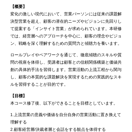
【概要】
変化の激しい現代において、営業パーソンには従来の課題解
決型営業を超え、顧客の潜在的ニーズやビジョンに先回りし
て提案する「インサイト営業」が求められています。本研修
では、経営層へのアプローチを中心に、顧客の理念やビジョ
ン、戦略を深く理解するための質問力と傾聴力を養います。
ロールプレイやペアワークを通じて、徹底傾聴のスキルや質
問の視座を体得し、受講者は顧客との信頼関係構築と価値共
創の具体的手法を習得します。営業活動の上流工程から関与
し、顧客の本質的な課題解決を実現するための実践的なスキ
ルを習得することが目的です。
【目標】
本コース修了後、以下ができることを目標としています。
1.上流営業の意義や価値を自分自身の営業活動に置き換えて
理解する
2.顧客経営層/決裁者層と会話をする観点を体得する