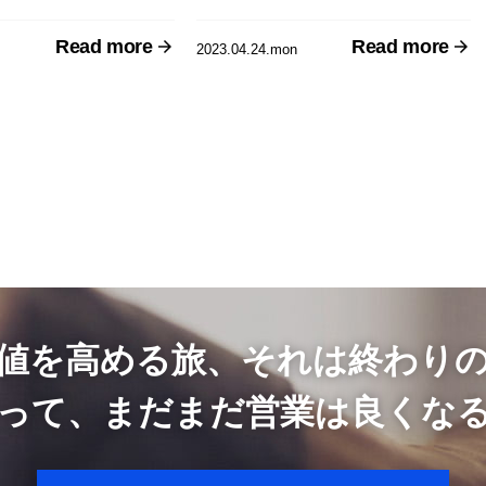
F･ドラッカー著 上田惇生編訳）』
Read more
Read more
を公開しました！
2023.04.24.mon
値を高める旅、
それは終わり
って、まだまだ
営業は良くな