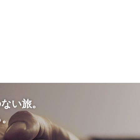
のない旅。
る。