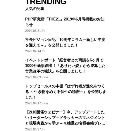
TRENDING
人気の記事
PHP研究所「THE21」2019年6月号掲載のお知
らせ
2019.05.31.fri
社長ビジョン日記「10周年コラム～新しい年度
を迎えて～」を公開しました！
2023.04.14.fri
イベントレポート『経営者との商談を6ヶ月で
1000件新規創出！「ありたい姿」から逆算した
営業改革の秘訣』を公開しました！
2023.04.03.mon
トップセールスの本棚『はずれ者が進化をつく
る ～生き物をめぐる個性の秘密～』を公開しま
した！
2023.04.17.mon
【2/10開催ウェビナー】今、アップデートした
いリーダーシップ～ドラッカーのマネジメント
と現場実践から学ぶ～※抽選20名様書籍プレゼ
ント付
2023.01.27.fri