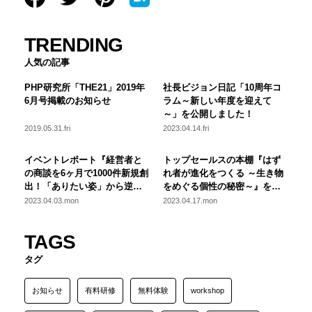
TRENDING
人気の記事
PHP研究所「THE21」2019年
社長ビジョン日記「10周年コ
6月号掲載のお知らせ
ラム～新しい年度を迎えて
～」を公開しました！
2019.05.31.fri
2023.04.14.fri
イベントレポート『経営者と
トップセールスの本棚『はず
の商談を6ヶ月で1000件新規創
れ者が進化をつくる ～生き物
出！「ありたい姿」から逆算
をめぐる個性の秘密～』を公
した営業改革の秘訣』を公開
開しました！
2023.04.03.mon
2023.04.17.mon
しました！
TAGS
タグ
お知らせ
有料研修
無料体験
workshop