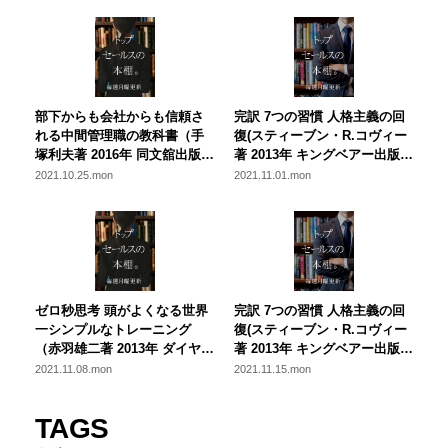
部下からも会社からも信頼さ
完訳 7つの習慣 人格主義の回
れる中間管理職の教科書（手
復(スティーブン・R.コヴィー
塚利夫著 2016年 同文舘出版）
著 2013年 キングベアー出版)
今、立ち返りたい部下との関
【全４回】名著：７つの習慣
2021.10.25.mon
2021.11.01.mon
わり方
から学ぶ、営業にとって本当
に大切なこと ～第二回～
ゼロ秒思考 頭がよくなる世界
完訳 7つの習慣 人格主義の回
一シンプルなトレーニング
復(スティーブン・R.コヴィー
（赤羽雄二著 2013年 ダイヤモ
著 2013年 キングベアー出版)
ンド社）即座に動く営業組織
【全４回】名著：７つの習慣
2021.11.08.mon
2021.11.15.mon
を創るために
から学ぶ、営業にとって本当
に大切なこと ～第三回：公的
TAGS
成功：第４の習慣～第６の習
慣～