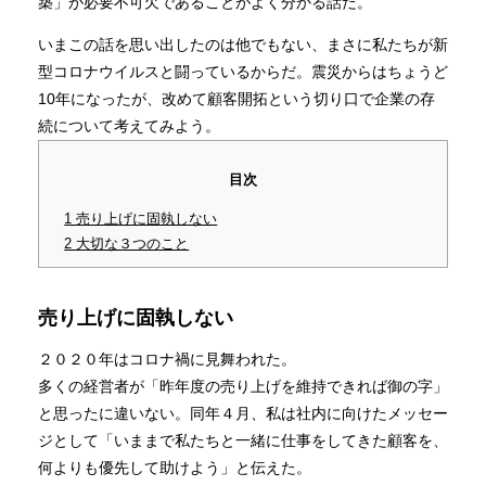
築」が必要不可欠であることがよく分かる話だ。
いまこの話を思い出したのは他でもない、まさに私たちが新
型コロナウイルスと闘っているからだ。震災からはちょうど
10年になったが、改めて顧客開拓という切り口で企業の存
続について考えてみよう。
目次
1 売り上げに固執しない
2 大切な３つのこと
売り上げに固執しない
２０２０年はコロナ禍に見舞われた。
多くの経営者が「昨年度の売り上げを維持できれば御の字」
と思ったに違いない。同年４月、私は社内に向けたメッセー
ジとして「いままで私たちと一緒に仕事をしてきた顧客を、
何よりも優先して助けよう」と伝えた。