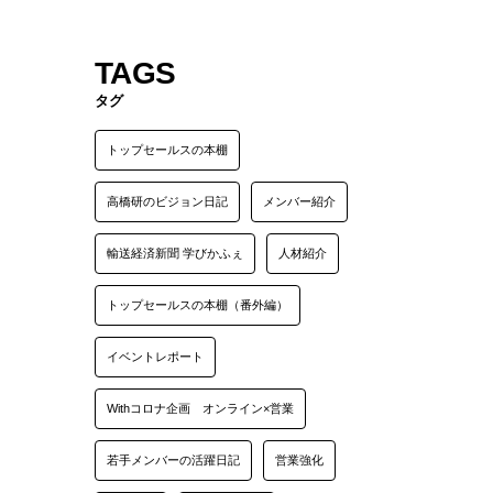
～第６の習慣～
TAGS
タグ
トップセールスの本棚
高橋研のビジョン日記
メンバー紹介
輸送経済新聞 学びかふぇ
人材紹介
トップセールスの本棚（番外編）
イベントレポート
Withコロナ企画 オンライン×営業
若手メンバーの活躍日記
営業強化