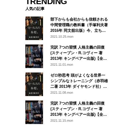
TRENDING
人気の記事
部下からも会社からも信頼される
中間管理職の教科書（手塚利夫著
2016年 同文舘出版）今、立ち返
りたい部下との関わり方
2021.10.25.mon
完訳 7つの習慣 人格主義の回復
(スティーブン・R.コヴィー 著
2013年 キングベアー出版)【全４
回】名著：７つの習慣から学ぶ、
2021.11.01.mon
営業にとって本当に大切なこと
～第二回～
ゼロ秒思考 頭がよくなる世界一
シンプルなトレーニング（赤羽雄
二著 2013年 ダイヤモンド社）即
座に動く営業組織を創るために
2021.11.08.mon
完訳 7つの習慣 人格主義の回復
(スティーブン・R.コヴィー 著
2013年 キングベアー出版)【全４
回】名著：７つの習慣から学ぶ、
2021.11.15.mon
営業にとって本当に大切なこと
～第三回：公的成功：第４の習慣