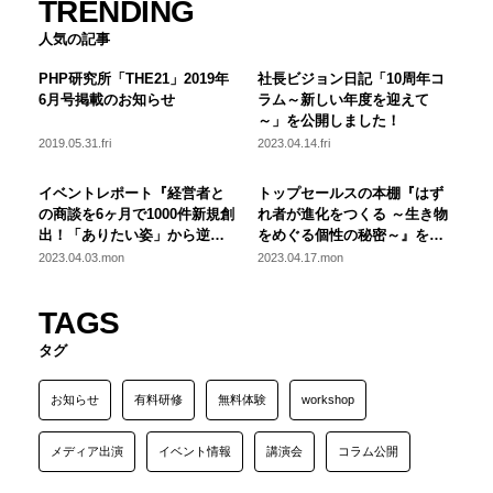
TRENDING
人気の記事
PHP研究所「THE21」2019年
社長ビジョン日記「10周年コ
6月号掲載のお知らせ
ラム～新しい年度を迎えて
～」を公開しました！
2019.05.31.fri
2023.04.14.fri
イベントレポート『経営者と
トップセールスの本棚『はず
の商談を6ヶ月で1000件新規創
れ者が進化をつくる ～生き物
出！「ありたい姿」から逆算
をめぐる個性の秘密～』を公
した営業改革の秘訣』を公開
開しました！
2023.04.03.mon
2023.04.17.mon
しました！
TAGS
タグ
お知らせ
有料研修
無料体験
workshop
メディア出演
イベント情報
講演会
コラム公開