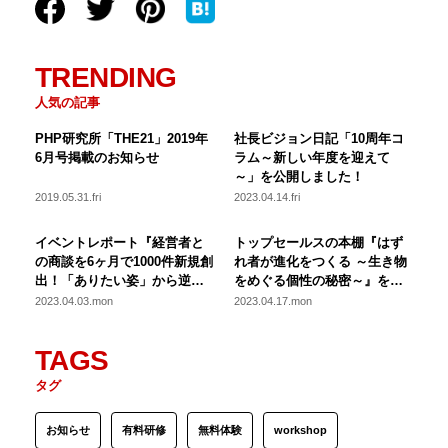
TRENDING
人気の記事
PHP研究所「THE21」2019年
社長ビジョン日記「10周年コ
6月号掲載のお知らせ
ラム～新しい年度を迎えて
～」を公開しました！
2019.05.31.fri
2023.04.14.fri
イベントレポート『経営者と
トップセールスの本棚『はず
の商談を6ヶ月で1000件新規創
れ者が進化をつくる ～生き物
出！「ありたい姿」から逆算
をめぐる個性の秘密～』を公
した営業改革の秘訣』を公開
開しました！
2023.04.03.mon
2023.04.17.mon
しました！
TAGS
タグ
お知らせ
有料研修
無料体験
workshop