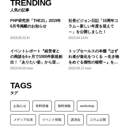
TRENDING
人気の記事
PHP研究所「THE21」2019年
社長ビジョン日記「10周年コ
6月号掲載のお知らせ
ラム～新しい年度を迎えて
～」を公開しました！
2019.05.31.fri
2023.04.14.fri
イベントレポート『経営者と
トップセールスの本棚『はず
の商談を6ヶ月で1000件新規創
れ者が進化をつくる ～生き物
出！「ありたい姿」から逆算
をめぐる個性の秘密～』を公
した営業改革の秘訣』を公開
開しました！
2023.04.03.mon
2023.04.17.mon
しました！
TAGS
タグ
お知らせ
有料研修
無料体験
workshop
メディア出演
イベント情報
講演会
コラム公開