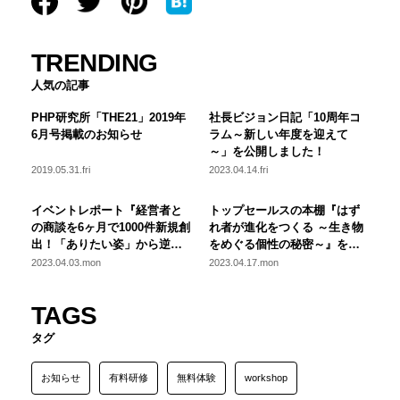
TRENDING
人気の記事
PHP研究所「THE21」2019年
社長ビジョン日記「10周年コ
6月号掲載のお知らせ
ラム～新しい年度を迎えて
～」を公開しました！
2019.05.31.fri
2023.04.14.fri
イベントレポート『経営者と
トップセールスの本棚『はず
の商談を6ヶ月で1000件新規創
れ者が進化をつくる ～生き物
出！「ありたい姿」から逆算
をめぐる個性の秘密～』を公
した営業改革の秘訣』を公開
開しました！
2023.04.03.mon
2023.04.17.mon
しました！
TAGS
タグ
お知らせ
有料研修
無料体験
workshop