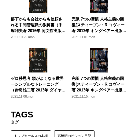
部下からも会社からも信頼さ
完訳 7つの習慣 人格主義の回
れる中間管理職の教科書（手
復(スティーブン・R.コヴィー
塚利夫著 2016年 同文舘出版）
著 2013年 キングベアー出版)
今、立ち返りたい部下との関
【全４回】名著：７つの習慣
2021.10.25.mon
2021.11.01.mon
わり方
から学ぶ、営業にとって本当
に大切なこと ～第二回～
ゼロ秒思考 頭がよくなる世界
完訳 7つの習慣 人格主義の回
一シンプルなトレーニング
復(スティーブン・R.コヴィー
（赤羽雄二著 2013年 ダイヤモ
著 2013年 キングベアー出版)
ンド社）即座に動く営業組織
【全４回】名著：７つの習慣
2021.11.08.mon
2021.11.15.mon
を創るために
から学ぶ、営業にとって本当
に大切なこと ～第三回：公的
TAGS
成功：第４の習慣～第６の習
慣～
タグ
トップセールスの本棚
高橋研のビジョン日記