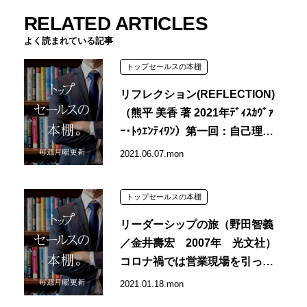
RELATED ARTICLES
よく読まれている記事
トップセールスの本棚
リフレクション(REFLECTION)
（熊平 美香 著 2021年ﾃﾞｨｽｶｳﾞｧ
ｰ･ﾄｩｴﾝﾃｨﾜﾝ）第一回：自己理解
編～忙しい日々に振り返る時間
2021.06.07.mon
を作って、ライバル営業から一
歩抜け出そう～
トップセールスの本棚
リーダーシップの旅（野田智義
／金井壽宏 2007年 光文社）
コロナ禍では営業現場を引っ張
るリーダーシップが必要不可欠
2021.01.18.mon
だ！