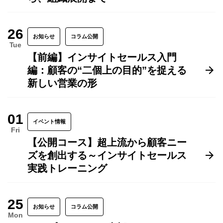
26
お知らせ
コラム公開
Tue
【前編】インサイトセールス入門
編：顧客の“二個上の目的”を捉える
新しい営業の形
01
イベント情報
Fri
【公開コース】超上流から顧客ニー
ズを創出する～インサイトセールス
実践トレーニング
25
お知らせ
コラム公開
Mon