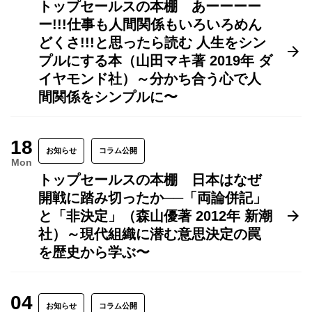
トップセールスの本棚 あーーーー
ー!!!仕事も人間関係もいろいろめん
どくさ!!!と思ったら読む 人生をシン
プルにする本（山田マキ著 2019年 ダ
イヤモンド社）～分かち合う心で人
間関係をシンプルに〜
18
お知らせ
コラム公開
Mon
トップセールスの本棚 日本はなぜ
開戦に踏み切ったか──「両論併記」
と「非決定」（森山優著 2012年 新潮
社）～現代組織に潜む意思決定の罠
を歴史から学ぶ〜
04
お知らせ
コラム公開