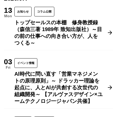
13
お知らせ
コラム公開
Mon
トップセールスの本棚 修身教授録
（森信三著 1989年 致知出版社）～目
の前の仕事への向き合い方が、人を
つくる～
03
イベント情報
Fri
Al時代に問い直す「営業マネジメン
トの原理原則」～ ドラッカー理論を
起点に、人とAlが共創する次世代の
組織開発～ 【アルヴァスデザイン×ユ
ームテクノロジ一ジャパン共催】