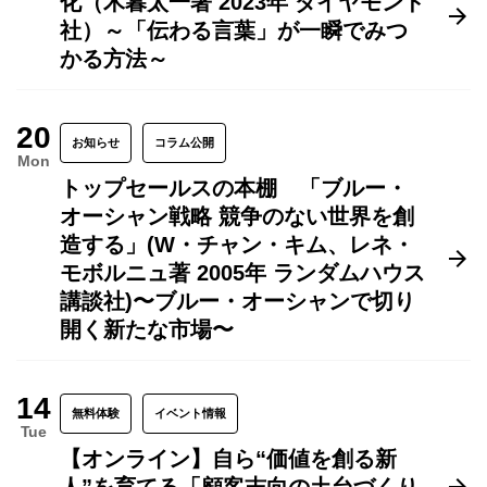
化（木暮太一著 2023年 ダイヤモンド
社）～「伝わる言葉」が一瞬でみつ
かる方法～
20
お知らせ
コラム公開
Mon
トップセールスの本棚 「ブルー・
オーシャン戦略 競争のない世界を創
造する」(W・チャン・キム、レネ・
モボルニュ著 2005年 ランダムハウス
講談社)〜ブルー・オーシャンで切り
開く新たな市場〜
14
無料体験
イベント情報
Tue
【オンライン】自ら“価値を創る新