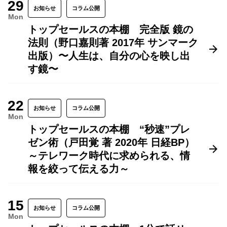
29
お知らせ
コラム公開
Mon
トップセールスの本棚 完全版 鏡の
法則（野口嘉則著 2017年 サンマーク
出版）〜人生は、自分の心を映し出
す鏡〜
22
お知らせ
コラム公開
Mon
トップセールスの本棚 “秒速”プレ
ゼン術（戸田覚 著 2020年 日経BP）
～テレワーク時代に求められる、情
報を絞って伝える力～
15
お知らせ
コラム公開
Mon