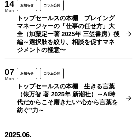
14
お知らせ
コラム公開
Mon
トップセールスの本棚 プレイング
マネージャーの「仕事の任せ方」大
全（加藤定一著 2025年 三笠書房）後
編～選択肢を絞り、相談を促すマネ
ジメントの極意〜
07
お知らせ
コラム公開
Mon
トップセールスの本棚 生きる言葉
（俵万智 著 2025年 新潮社）～AI時
代だからこそ磨きたい“心から言葉を
紡ぐ”力～
2025.06.