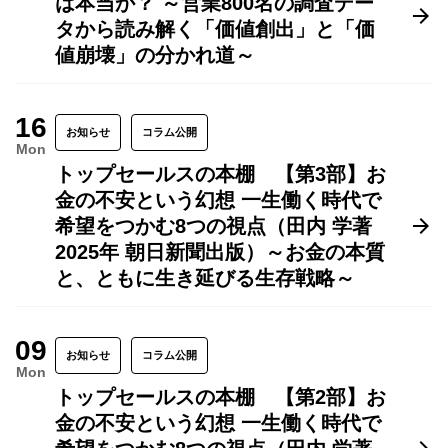
は本当か？ ～営業800名の調査デー
タから読み解く「価値創出」と「価
値崩壊」の分かれ道～
16
お知らせ
コラム公開
Mon
トップセールスの本棚 【第3部】お
金の不安という幻想 一生働く時代で
希望をつかむ8つの視点（田内 学著
2025年 朝日新聞出版）～お金の本質
と、ともに生き延びる生存戦略～
09
お知らせ
コラム公開
Mon
トップセールスの本棚 【第2部】お
金の不安という幻想 一生働く時代で