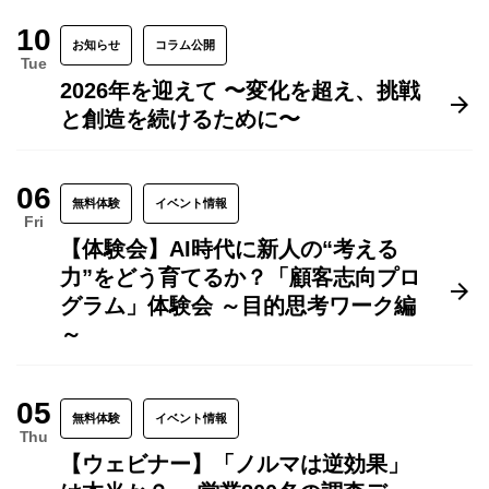
10
お知らせ
コラム公開
Tue
2026年を迎えて 〜変化を超え、挑戦
と創造を続けるために〜
06
無料体験
イベント情報
Fri
【体験会】AI時代に新人の“考える
力”をどう育てるか？「顧客志向プロ
グラム」体験会 ～目的思考ワーク編
～
05
無料体験
イベント情報
Thu
【ウェビナー】「ノルマは逆効果」