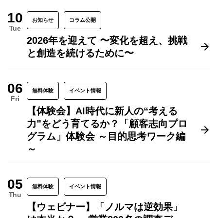
10
お知らせ
コラム公開
Tue
2026年を迎えて 〜変化を超え、挑戦
と創造を続けるために〜
06
無料体験
イベント情報
Fri
【体験会】AI時代に新人の“考える
力”をどう育てるか？「顧客志向プロ
グラム」体験会 ～目的思考ワーク編
～
05
無料体験
イベント情報
Thu
【ウェビナー】「ノルマは逆効果」