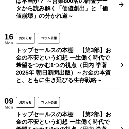
は本当か？ ～営業800名の調査デー
タから読み解く「価値創出」と「価
値崩壊」の分かれ道～
16
お知らせ
コラム公開
Mon
トップセールスの本棚 【第3部】お
金の不安という幻想 一生働く時代で
希望をつかむ8つの視点（田内 学著
2025年 朝日新聞出版）～お金の本質
と、ともに生き延びる生存戦略～
09
お知らせ
コラム公開
Mon
トップセールスの本棚 【第2部】お
金の不安という幻想 一生働く時代で