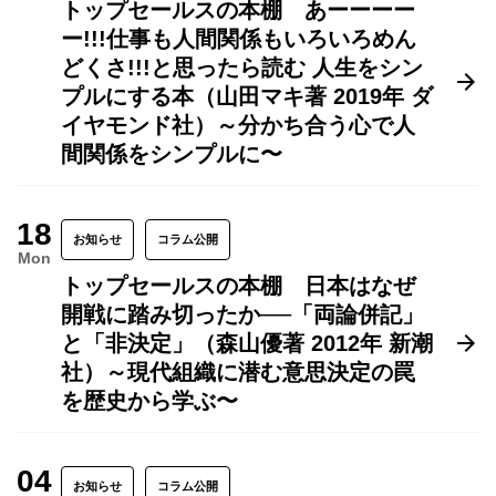
トップセールスの本棚 あーーーー
ー!!!仕事も人間関係もいろいろめん
どくさ!!!と思ったら読む 人生をシン
プルにする本（山田マキ著 2019年 ダ
イヤモンド社）～分かち合う心で人
間関係をシンプルに〜
18
お知らせ
コラム公開
Mon
トップセールスの本棚 日本はなぜ
開戦に踏み切ったか──「両論併記」
と「非決定」（森山優著 2012年 新潮
社）～現代組織に潜む意思決定の罠
を歴史から学ぶ〜
04
お知らせ
コラム公開