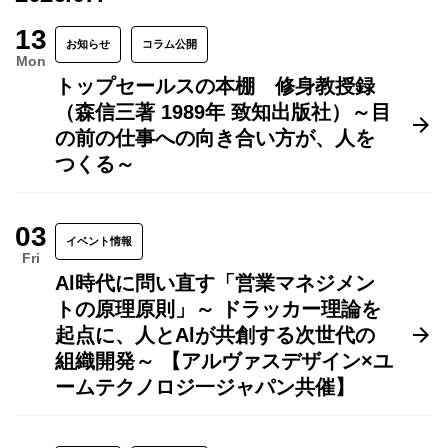
13
お知らせ
コラム公開
Mon
トップセールスの本棚 修身教授録
（森信三著 1989年 致知出版社）～目
の前の仕事への向き合い方が、人を
つくる～
03
イベント情報
Fri
Al時代に問い直す「営業マネジメン
トの原理原則」～ ドラッカー理論を
起点に、人とAlが共創する次世代の
組織開発～ 【アルヴァスデザイン×ユ
ームテクノロジ一ジャパン共催】