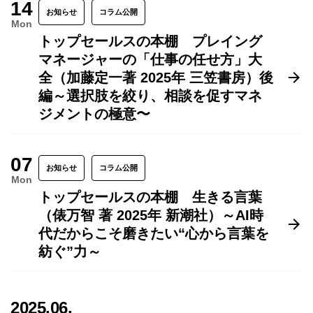
14
お知らせ
コラム公開
Mon
トップセールスの本棚 プレイング
マネージャーの「仕事の任せ方」大
全（加藤定一著 2025年 三笠書房）後
編～選択肢を絞り、相談を促すマネ
ジメントの極意〜
07
お知らせ
コラム公開
Mon
トップセールスの本棚 生きる言葉
（俵万智 著 2025年 新潮社）～AI時
代だからこそ磨きたい“心から言葉を
紡ぐ”力～
2025.06.