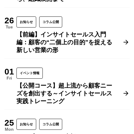
26
お知らせ
コラム公開
Tue
【前編】インサイトセールス入門
編：顧客の“二個上の目的”を捉える
新しい営業の形
01
イベント情報
Fri
【公開コース】超上流から顧客ニー
ズを創出する～インサイトセールス
実践トレーニング
25
お知らせ
コラム公開
Mon