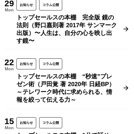
29
お知らせ
コラム公開
Mon
トップセールスの本棚 完全版 鏡の
法則（野口嘉則著 2017年 サンマーク
出版）〜人生は、自分の心を映し出
す鏡〜
22
お知らせ
コラム公開
Mon
トップセールスの本棚 “秒速”プレ
ゼン術（戸田覚 著 2020年 日経BP）
～テレワーク時代に求められる、情
報を絞って伝える力～
15
お知らせ
コラム公開
Mon