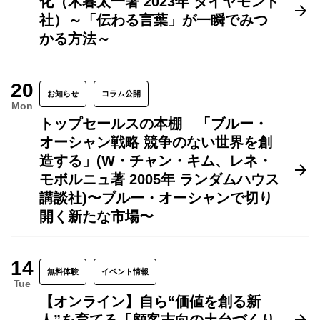
化（木暮太一著 2023年 ダイヤモンド
社）～「伝わる言葉」が一瞬でみつ
かる方法～
20
お知らせ
コラム公開
Mon
トップセールスの本棚 「ブルー・
オーシャン戦略 競争のない世界を創
造する」(W・チャン・キム、レネ・
モボルニュ著 2005年 ランダムハウス
講談社)〜ブルー・オーシャンで切り
開く新たな市場〜
14
無料体験
イベント情報
Tue
【オンライン】自ら“価値を創る新